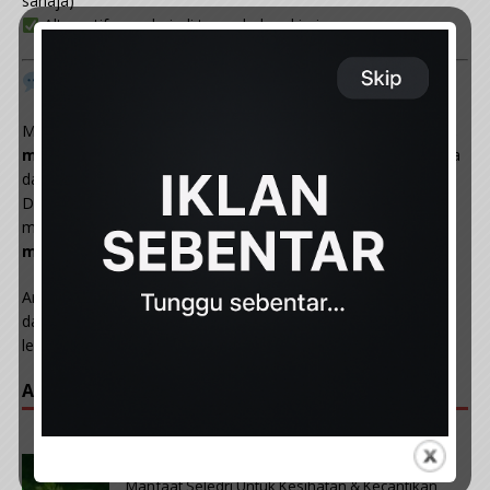
sahaja)
Alternatif semula jadi tanpa bahan kimia
Kesimpulan
Minyak bawang putih ialah
petua tradisional yang mudah,
murah, dan semula jadi
untuk melegakan masalah selsema
dan hidung tersumbat.
Dengan sifat antimikrobnya, bawang putih
membantu
membersihkan saluran pernafasan dan
melawan jangkitan ringan.
Amalkan sapuan minyak ini
setiap malam sebelum tidur
,
dan rasai sendiri perbezaannya — tidur lebih lena, pernafasan
lebih lega, dan tubuh lebih segar keesokan harinya.
ARTIKAL POPULAR :
PREVIOUS
Manfaat Seledri Untuk Kesihatan & Kecantikan