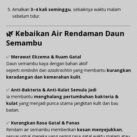
Amalkan
3–4 kali seminggu
, sebaiknya waktu malam
sebelum tidur.
🌿 Kebaikan Air Rendaman Daun
Semambu
✅
Merawat Ekzema & Ruam Gatal
Daun semambu kaya dengan bahan aktif
seperti
nimbidin
dan
azadirachtin
yang membantu
kurangkan
keradangan dan kemerahan kulit
.
✅
Anti-Bakteria & Anti-Kulat Semula Jadi
Ia membantu
menghalang pertumbuhan bakteria &
kulat
yang menjadi punca utama jangkitan kulit dan bau
badan.
✅
Kurangkan Rasa Gatal & Panas
Rendam air semambu memberikan
kesan menyejukkan
,
sesuai untuk mereka yang sering rasa gatal waktu malam atau