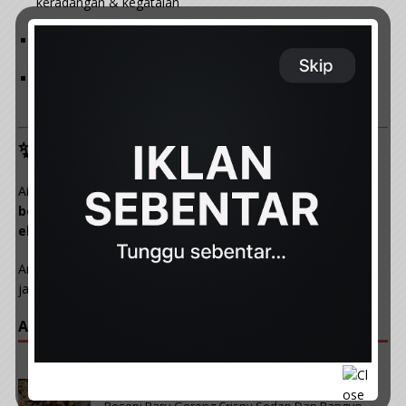
keradangan & kegatalan
Lulus ujian makmal & KKM
Ramai pengguna kongsi pengalaman positif – kulit pulih
tanpa kesan sampingan
✨ Kesimpulan
Air rendaman daun semambu ialah
petua tradisional
berkesan
untuk membantu
legakan gatal, kurangkan
ekzema dan lindungi kulit dari jangkitan bakteria
.
Amalkan secara konsisten bersama penjagaan kulit semula
jadi agar kulit kekal sihat, lembap dan bebas gatal. 🌿
ARTIKAL POPULAR :
PREVIOUS