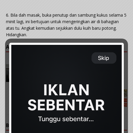
6. Bila dah masak, buka penutup dan sambung kukus selama 5
minit lagi, ini bertujuan untuk mengeringkan air di bahagian
atas tu. Angkat kemudian sejukkan dulu kuih baru potong.
Hidangkan.
ARTIKAL POPULAR :
PREVIOUS
Cara Buat Kuah Colek Buah Tanpa Belacan
NEXT
10 Manfaat Daun Jambu Batu Untuk Kesihatan
Dalaman & Luaran
BE THE FIRST TO COMMENT