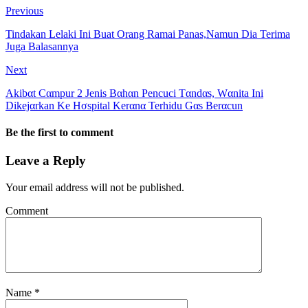
Previous
Tindakan Lelaki Ini Buat Orang Ramai Panas,Namun Dia Terima
Juga Balasannya
Next
Akibαt Cαmpur 2 Jenis Bαhαn Pencuci Tαndαs, Wαnita Ini
Dikejαrkan Ke Hσspital Kerαnα Terhidu Gαs Berαcun
Be the first to comment
Leave a Reply
Your email address will not be published.
Comment
Name
*