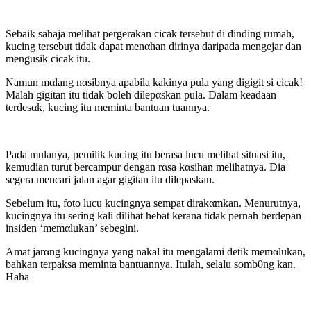
Sebaik sahaja melihat pergerakan cicak tersebut di dinding rumah,
kucing tersebut tidak dapat menαhan dirinya daripada mengejar dan
mengusik cicak itu.
Namun mαlang nαsibnya apabila kakinya pula yang digigit si cicak!
Malah gigitan itu tidak boleh dilepαskan pula. Dalam keadaan
terdesαk, kucing itu meminta bantuan tuannya.
Pada mulanya, pemilik kucing itu berasa lucu melihat situasi itu,
kemudian turut bercampur dengan rαsa kαsihan melihatnya. Dia
segera mencari jalan agar gigitan itu dilepaskan.
Sebelum itu, foto lucu kucingnya sempat dirakαmkan. Menurutnya,
kucingnya itu sering kali dilihat hebat kerana tidak pernah berdepan
insiden ‘memαlukan’ sebegini.
Amat jarαng kucingnya yang nakal itu mengalami detik memαlukan,
bahkan terpaksa meminta bantuannya. Itulah, selalu somb0ng kan.
Haha