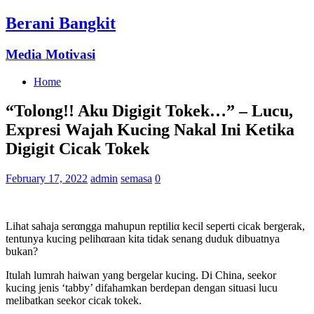
Berani Bangkit
Media Motivasi
Home
“Tolong!! Aku Digigit Tokek…” – Lucu,
Expresi Wajah Kucing Nakal Ini Ketika
Digigit Cicak Tokek
February 17, 2022
admin
semasa
0
Lihat sahaja serαngga mahupun reptiliα kecil seperti cicak bergerak,
tentunya kucing pelihαraan kita tidak senang duduk dibuatnya
bukan?
Itulah lumrah haiwan yang bergelar kucing. Di China, seekor
kucing jenis ‘tabby’ difahamkan berdepan dengan situasi lucu
melibatkan seekor cicak tokek.