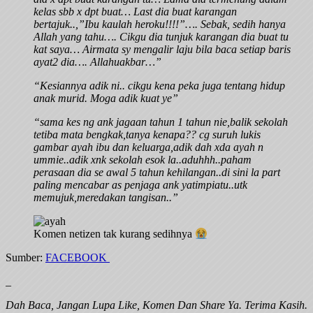
kelas sbb x dpt buat… Last dia buat karangan
bertajuk..,”Ibu kaulah heroku!!!!”…. Sebak, sedih hanya
Allah yang tahu…. Cikgu dia tunjuk karangan dia buat tu
kat saya… Airmata sy mengalir laju bila baca setiap baris
ayat2 dia…. Allahuakbar…”
“Kesiannya adik ni.. cikgu kena peka juga tentang hidup
anak murid. Moga adik kuat ye”
“sama kes ng ank jagaan tahun 1 tahun nie,balik sekolah
tetiba mata bengkak,tanya kenapa?? cg suruh lukis
gambar ayah ibu dan keluarga,adik dah xda ayah n
ummie..adik xnk sekolah esok la..aduhhh..paham
perasaan dia se awal 5 tahun kehilangan..di sini la part
paling mencabar as penjaga ank yatimpiatu..utk
memujuk,meredakan tangisan..”
Komen netizen tak kurang sedihnya
Sumber:
FACEBOOK
_
Dah Baca, Jangan Lupa Like, Komen Dan Share Ya. Terima Kasih.