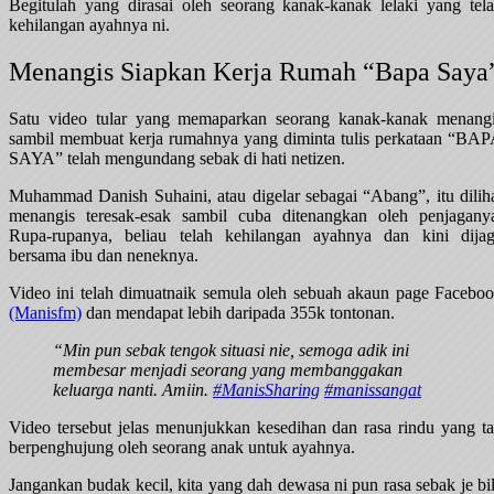
Begitulah yang dirasai oleh seorang kanak-kanak lelaki yang tel
kehilangan ayahnya ni.
Menangis Siapkan Kerja Rumah “Bapa Saya
Satu video tular yang memaparkan seorang kanak-kanak menang
sambil membuat kerja rumahnya yang diminta tulis perkataan “BA
SAYA” telah mengundang sebak di hati netizen.
Muhammad Danish Suhaini, atau digelar sebagai “Abang”, itu dilih
menangis teresak-esak sambil cuba ditenangkan oleh penjagany
Rupa-rupanya, beliau telah kehilangan ayahnya dan kini dija
bersama ibu dan neneknya.
Video ini telah dimuatnaik semula oleh sebuah akaun page Facebo
(Manisfm)
dan mendapat lebih daripada 355k tontonan.
“Min pun sebak tengok situasi nie
, semoga adik ini
membesar menjadi seorang yang membanggakan
keluarga nanti. Amiin.
#ManisSharing
#manissangat
Video tersebut jelas menunjukkan kesedihan dan rasa rindu yang t
berpenghujung oleh seorang anak untuk ayahnya.
Jangankan budak kecil, kita yang dah dewasa ni pun rasa sebak je bi