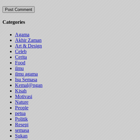
Categories
Agama
Akhir Zaman
Art & Design
Celeb
Cerita
Food
ilmu
ilmu agama
Isu Semasa
Kemal@ngan
Kisah
Motivasi
Nature
People
petua
Politik
Resepi
semasa
Sukan