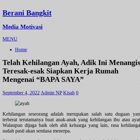
Berani Bangkit
Media Motivasi
MENU
Home
Telah Kehilangan Ayah, Adik Ini Menangi
Teresak-esak Siapkan Kerja Rumah
Mengenai “BAPA SAYA”
September 4, 2022
Admin NP
Kisah
0
Kehilangan seseorang adalah merupakan salah satu dugaan ya
terberat terutamanya buat anak-anak yang kehilangan ibu atau aya
Walaupun dijaga baik oleh ahli keluarga yang lain, rasa kehilang
sudah pasti akan sentiasa menerpa.