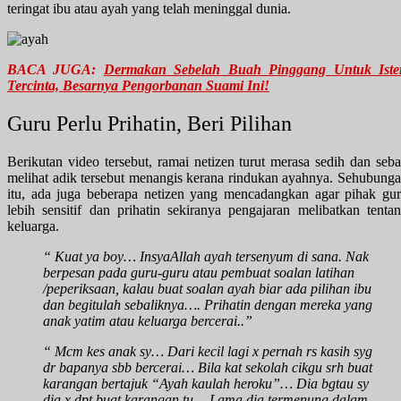
teringat ibu atau ayah yang telah meninggal dunia.
BACA JUGA:
Dermakan Sebelah Buah Pinggang Untuk Iste
Tercinta, Besarnya Pengorbanan Suami Ini!
Guru Perlu Prihatin, Beri Pilihan
Berikutan video tersebut, ramai netizen turut merasa sedih dan seb
melihat adik tersebut menangis kerana rindukan ayahnya. Sehubung
itu, ada juga beberapa netizen yang mencadangkan agar pihak gu
lebih sensitif dan prihatin sekiranya pengajaran melibatkan tenta
keluarga.
“ Kuat ya boy… InsyaAllah ayah tersenyum di sana.
Nak
berpesan pada guru-guru atau pembuat soalan latihan
/peperiksaan, kalau buat soalan ayah biar ada pilihan ibu
dan begitulah sebaliknya…. Prihatin dengan mereka yang
anak yatim atau keluarga bercerai..”
“ Mcm kes anak sy… Dari kecil lagi x pernah rs kasih syg
dr bapanya sbb bercerai… Bila kat sekolah cikgu srh buat
karangan bertajuk “Ayah kaulah heroku”… Dia bgtau sy
dia x dpt buat karangan tu… Lama dia termenung dalam