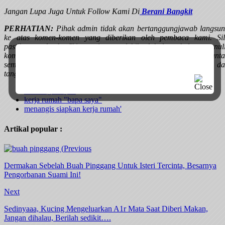
Jangan Lupa Juga Untuk Follow Kami Di
Berani Bangkit
PERHATIAN:
Pihak admin tidak akan bertanggungjawab langsu
ke atas komen-komen yang diberikan oleh pembaca kami. Si
pastikan anda berfikir panjang terlebih dahulu sebelum menul
komen anda disini. Pihak admin juga tidak mampu untuk memant
semua komen yang ditulis disini. Segala komen adalah hak d
tanggungjawab anda sendiri.
kehilangan ayah
kerja rumah "bapa saya"
menangis siapkan kerja rumah'
Artikal popular :
Previous
Dermakan Sebelah Buah Pinggang Untuk Isteri Tercinta, Besarnya
Pengorbanan Suami Ini!
Next
Sedinyaaa, Kucing Mengeluarkan A1r Mata Saat Diberi Makan,
Jangan dihalau, Berilah sedikit….