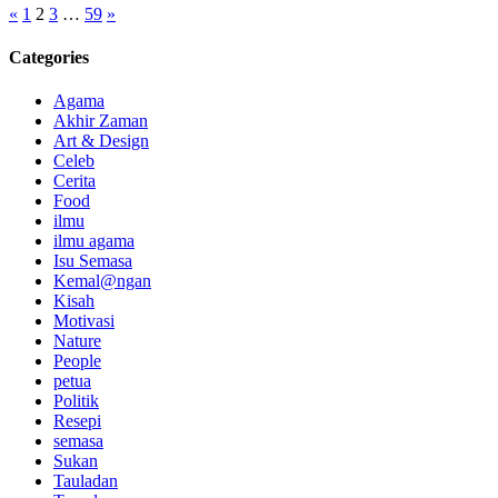
Posts
«
1
2
3
…
59
»
pagination
Categories
Agama
Akhir Zaman
Art & Design
Celeb
Cerita
Food
ilmu
ilmu agama
Isu Semasa
Kemal@ngan
Kisah
Motivasi
Nature
People
petua
Politik
Resepi
semasa
Sukan
Tauladan