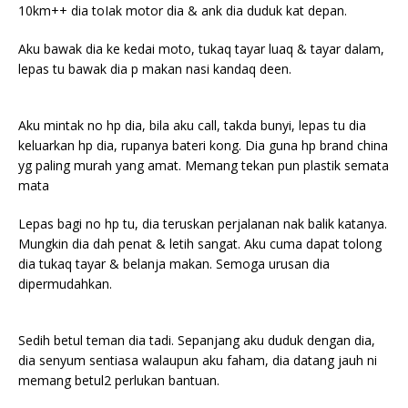
10km++ dia toIak motor dia & ank dia duduk kat depan.
Aku bawak dia ke kedai moto, tukaq tayar luaq & tayar dalam,
lepas tu bawak dia p makan nasi kandaq deen.
Aku mintak no hp dia, bila aku call, takda bunyi, lepas tu dia
keluarkan hp dia, rupanya bateri kong. Dia guna hp brand china
yg paling murah yang amat. Memang tekan pun plastik semata
mata
Lepas bagi no hp tu, dia teruskan perjalanan nak balik katanya.
Mungkin dia dah penat & letih sangat. Aku cuma dapat tolong
dia tukaq tayar & belanja makan. Semoga urusan dia
dipermudahkan.
Sedih betul teman dia tadi. Sepanjang aku duduk dengan dia,
dia senyum sentiasa walaupun aku faham, dia datang jauh ni
memang betul2 perlukan bantuan.