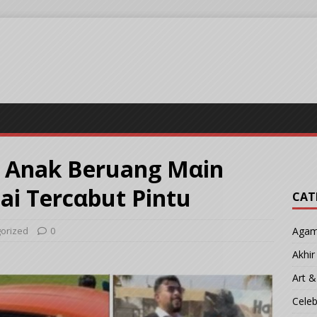
I Anak Beruang Mαin
i Tercαbut Pintu
CAT
orized
0
Aga
Akhi
Art &
Cele