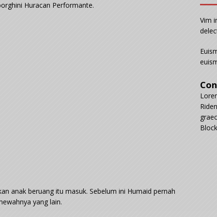
orghini Huracan Performante.
Vim i
delec
Euism
euism
Con
Lorem
Riden
graec
Block
n anak beruang itu masuk. Sebelum ini Humaid pernah
ewahnya yang lain.