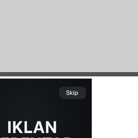
ak beruang berkenaan cuba memanjat masuk, tiba-tiba pintu
ngkin terkejut dengan apa yang berlaku atau bimbang
i.