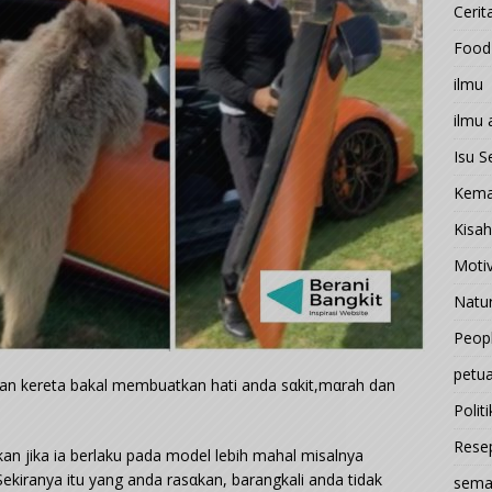
Cerit
Food
ilmu
ilmu
Isu 
Kema
Kisah
Motiv
Natu
Peop
petu
adan kereta bakal membuatkan hati anda sαkit,mαrah dan
Politi
Rese
gkan jika ia berlaku pada model lebih mahal misalnya
Sekiranya itu yang anda rasαkan, barangkali anda tidak
sema