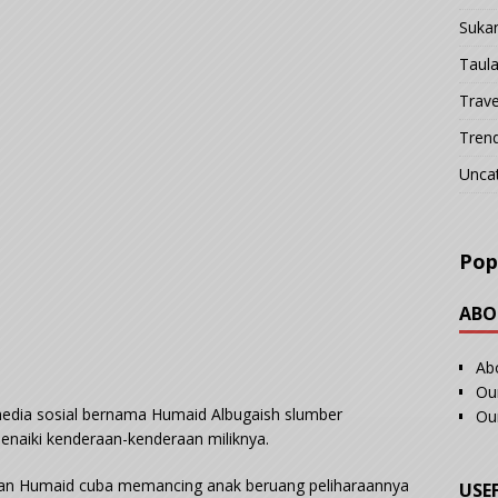
Suka
Taul
Trave
Tren
Unca
Pop
ABO
Ab
Our
 media sosial bernama Humaid Albugaish slumber
Ou
naiki kenderaan-kenderaan miliknya.
kkan Humaid cuba memancing anak beruang peliharaannya
USE