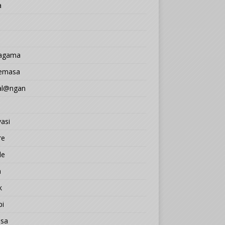
a
 agama
Semasa
l@ngan
asi
re
le
a
k
pi
sa