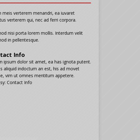
n meis verterem menandri, ea iuvaret
tus verterem qui, nec ad ferri corpora.
od nisi porta lorem mollis. Interdum velit
od in pellentesque.
tact Info
 ipsum dolor sit amet, ea has ignota putent.
s aliquid indoctum an est, his ad movet
e, vim ut omnes mentitum appetere.
sy: Contact Info