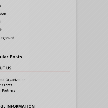
n
adan
l
ds
tegorized
ular Posts
UT US
out Organization
 Clients
r Partners
FUL INFORMATION