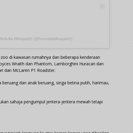
Abdulla Albuqaish (@humaidalbuqaish)
i zoo di kawasan rumahnya dan beberapa kenderaan
Royces Wraith dan Phantom, Lamborghini Huracan dan
ari dan McLaren P1 Roadster.
a beruang dan anak beruang, singa betina putih, harimau,
ukan sahaja pengumpul jentera-jentera mewah tetapi