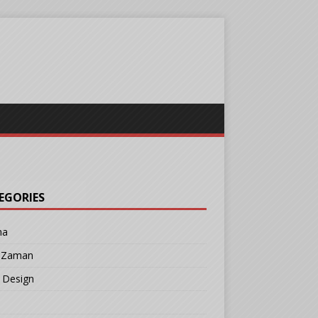
EGORIES
ma
r Zaman
 Design
b