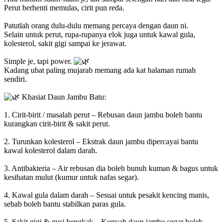
Perut berhenti memulas, cirit pun reda.
Patutlah orang dulu-dulu memang percaya dengan daun ni.
Selain untuk perut, rupa-rupanya elok juga untuk kawal gula,
kolesterol, sakit gigi sampai ke jerawat.
Simple je, tapi power.
Kadang ubat paling mujarab memang ada kat halaman rumah
sendiri.
Khasiat Daun Jambu Batu:
1. Cirit-birit / masalah perut – Rebusan daun jambu boleh bantu
kurangkan cirit-birit & sakit perut.
2. Turunkan kolesterol – Ekstrak daun jambu dipercayai bantu
kawal kolesterol dalam darah.
3. Antibakteria – Air rebusan dia boleh bunuh kuman & bagus untuk
kesihatan mulut (kumur untuk nafas segar).
4. Kawal gula dalam darah – Sesuai untuk pesakit kencing manis,
sebab boleh bantu stabilkan paras gula.
5. Sakit gigi & gusi bengkak – Kunyah daun jambu segar boleh