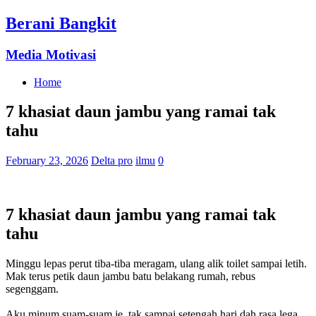
Berani Bangkit
Media Motivasi
Home
7 khasiat daun jambu yang ramai tak
tahu
February 23, 2026
Delta pro
ilmu
0
7 khasiat daun jambu yang ramai tak
tahu
Minggu lepas perut tiba-tiba meragam, ulang alik toilet sampai letih.
Mak terus petik daun jambu batu belakang rumah, rebus
segenggam.
Aku minum suam-suam je, tak sampai setengah hari dah rasa lega.