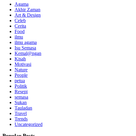
Agama
Akhir Zaman
Art & Design
Celeb
Cerita
Food
ilmu
ilmu agama
Isu Semasa
Kemal@ngan
Kisah
Motivasi
Nature
People
petua
Politik
Resepi
semasa
Sukan
Tauladan
Travel
Trends
Uncategorized
Popular Posts