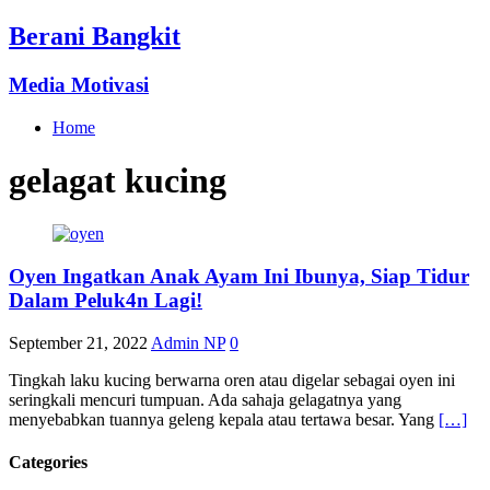
Berani Bangkit
Media Motivasi
Home
gelagat kucing
Oyen Ingatkan Anak Ayam Ini Ibunya, Siap Tidur
Dalam Peluk4n Lagi!
September 21, 2022
Admin NP
0
Tingkah laku kucing berwarna oren atau digelar sebagai oyen ini
seringkali mencuri tumpuan. Ada sahaja gelagatnya yang
menyebabkan tuannya geleng kepala atau tertawa besar. Yang
[…]
Categories