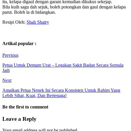
itu, kelapa digaul dengan garam kemudian dikukus sekejap.
Bila kuih sagu dah sejuk, boleh potongkan dan gaul dengan kelapa
parut. Boleh la di hidangkan.
Resipi Oleh:
Shah Shatry
Artikal popular :
Previous
Petua Untuk Demam Urat – Legakan Sakit Badan Secara Semula
Jadi
Next
Amalkan Petua Nenek Ini Secara Konsisten Untuk Rahim Yang
Lebih Sihat, Kuat, Dan Bertenaga!
Be the first to comment
Leave a Reply
Your email address will not be published.