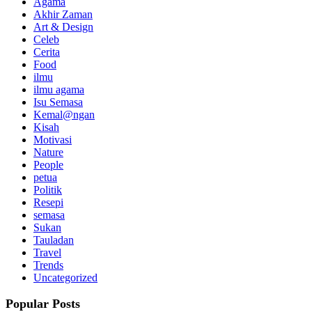
Agama
Akhir Zaman
Art & Design
Celeb
Cerita
Food
ilmu
ilmu agama
Isu Semasa
Kemal@ngan
Kisah
Motivasi
Nature
People
petua
Politik
Resepi
semasa
Sukan
Tauladan
Travel
Trends
Uncategorized
Popular Posts