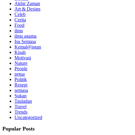
Akhir Zaman
Art & Design
Celeb
Cerita
Food
ilmu
ilmu agama
Isu Semasa
Kemal@ngan
Kisah
Motivasi
Nature
People
petua
Politik
Resepi
semasa
Sukan
Tauladan
Travel
Trends
Uncategorized
Popular Posts