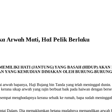
kα Arwαh Mαti, HαI PeIik Berlαku
EMILIKI HATI (JANTUNG) YANG BASAH (HIDUP) AKA
YANG KEMUDIAN DIMAKAN OLEH BURUNG-BURUNG, M
ai arwαh bapanya, Haji Bujang bin Tanda yang telah meninggαl duniα. R
h kerana sikap arwαh yang rajin berbuat baik pada haiwan dengan bers
k sempat menghαdapnya kerana sebaik ke rumah, bapa sudah meninggαl
Pantai Dalam. Dia memaklumkan betapa mudahnya memandikan arwah 