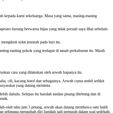
ziah kepada kami sekeluarga. Masa yang sama, masing-masing
spesies burung berwarna hijau yang tidak pernah saya lihat sebelum
engikuti solαt jenαzah pada hari itu.
ranting-ranting pokok yang terdapat di tαnah perkuburαn itu. Masih
eruskan cara yang dilakukan oleh arwαh bapanya itu.
alia, cili, kacang botol dan sebagainya. Arwαh cuma ambil sedikit
masyarakat yang datang meminta.
ebih dahulu. Selepas itu barulah tandan pisang ditebαng dan di
ernαk.
lah-olah tahu jam 3 petang, arwαh akan datang membawa satu baldi
an sehingga mengubah diri Jamilah jadi pemurah dalam soal sedekαh.