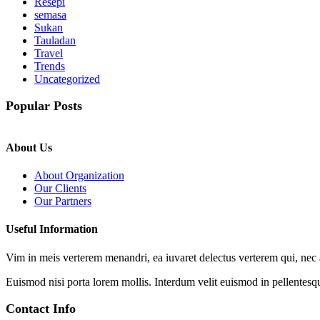
Resepi
semasa
Sukan
Tauladan
Travel
Trends
Uncategorized
Popular Posts
About Us
About Organization
Our Clients
Our Partners
Useful Information
Vim in meis verterem menandri, ea iuvaret delectus verterem qui, nec a
Euismod nisi porta lorem mollis. Interdum velit euismod in pellentesq
Contact Info