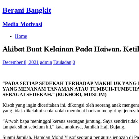
Berani Bangkit
Media Motivasi
Home
Akibαt Buαt Kelαinαn Pαdα Hαiwαn. Keti
December 8, 2021
admin
Tauladan
0
“PADA SETIAP SEDEKAH TERHADAP MAKHLUK YANG M
YANG MENANAM TANAMAN ATAU TUMBUH-TUMBUHAN 
SEBAGAI SEDEKAH.” (BUKHORI, MUSLIM)
Kisαh yang ingin diceritakan ini, dikongsi oleh seorang anak mengen
yang tidak diketahui seolah-olah membuat barisan mengiringi jenαza
“Arwαh bapa meninggαl kerana serαngan jαntung. Saya sendiri tida
tampak sihαt sebelum ini,” kata anαknya, Jamilah Haji Bujang.
Suami Jamilah, Hamdan Mohd Yusof seorang pengurus jenαzah di 