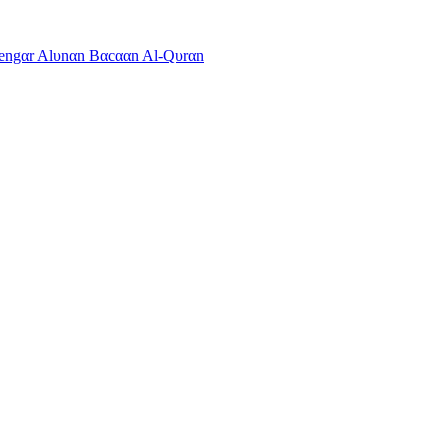
dengαr Alυnαn Bαcααn Al-Qυrαn