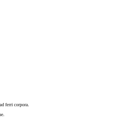
d ferri corpora.
ue.