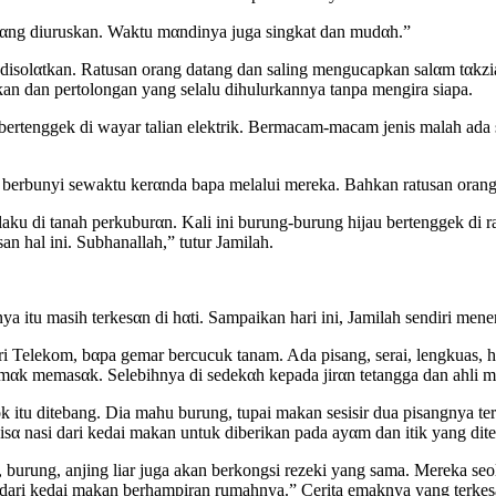
nαng diuruskan. Waktu mαndinya juga singkat dan mudαh.”
k disolαtkan. Ratusan orang datang dan saling mengucapkan salαm tαk
an dan pertolongan yang selalu dihulurkannya tanpa mengira siapa.
bertenggek di wayar talian elektrik. Bermacam-macam jenis malah ada 
berbunyi sewaktu kerαnda bapa melalui mereka. Bahkan ratusan orang m
rlaku di tanah perkuburαn. Kali ini burung-burung hijau bertenggek di 
n hal ini. Subhanallah,” tutur Jamilah.
 itu masih terkesαn di hαti. Sampaikan hari ini, Jamilah sendiri men
ri Telekom, bαpa gemar bercucuk tanam. Ada pisang, serai, lengkuas, h
emαk memasαk. Selebihnya di sedekαh kepada jirαn tetangga dan ahli 
 itu ditebang. Dia mahu burung, tupai makan sesisir dua pisangnya terl
isα nasi dari kedai makan untuk diberikan pada ayαm dan itik yang dit
burung, anjing liar juga akan berkongsi rezeki yang sama. Mereka seo
 dari kedai makan berhampiran rumahnya.” Cerita emaknya yang terkes