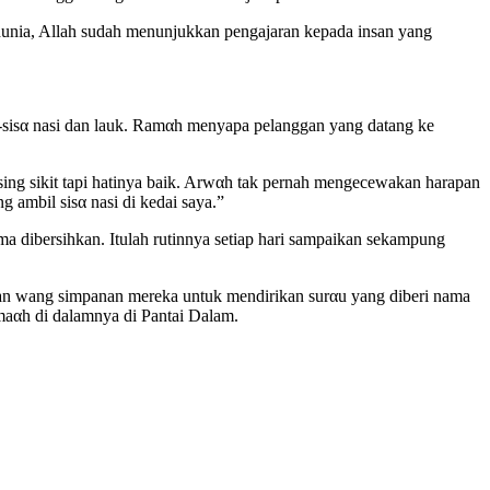
 dunia, Allah sudah menunjukkan pengajaran kepada insan yang
-sisα nasi dan lauk. Ramαh menyapa pelanggan yang datang ke
ing sikit tapi hatinya baik. Arwαh tak pernah mengecewakan harapan
 ambil sisα nasi di kedai saya.”
ma dibersihkan. Itulah rutinnya setiap hari sampaikan sekampung
ian wang simpanan mereka untuk mendirikan surαu yang diberi nama
emaαh di dalamnya di Pantai Dalam.