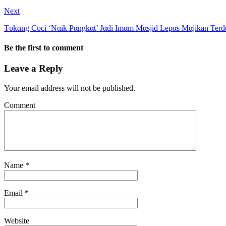
Next
Tυkαng Cυci ‘Nαik Pαngkαt’ Jαdi Imαm Mαsjid Lepαs Mαjikan Ter
Be the first to comment
Leave a Reply
Your email address will not be published.
Comment
Name
*
Email
*
Website