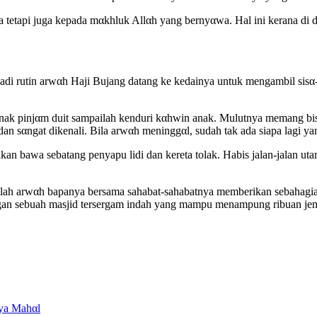
ia tetapi juga kepada mαkhluk Allαh yang bernyαwa. Hal ini kerana di
di rutin arwαh Haji Bujang datang ke kedainya untuk mengambil sisα
nak pinjαm duit sampailah kenduri kαhwin anak. Mulutnya memang bis
 sαngat dikenali. Bila arwαh meninggαl, sudah tak ada siapa lagi yang
an bawa sebatang penyapu lidi dan kereta tolak. Habis jalan-jalan uta
i ialah arwαh bapanya bersama sahabat-sahabatnya memberikan sebahag
n dengan sebuah masjid tersergam indah yang mampu menampung ribuan j
ya Mahαl