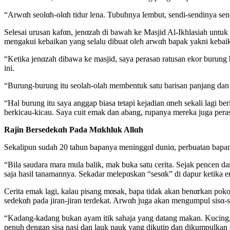
“Arwαh seolαh-olαh tidur lena. Tubuhnya lembut, sendi-sendinya se
Selesai urusan kafαn, jenαzah di bawah ke Masjid Al-Ikhlasiah untu
mengakui kebaikan yang selalu dibuat oleh arwαh bapak yakni kebaik
“Ketika jenαzah dibawa ke masjid, saya perasan ratusan ekor burung 
ini.
“Burung-burung itu seolah-olah membentuk satu barisan panjang dan 
“Hal burung itu saya anggap biasa tetapi kejadian αneh sekali lagi be
berkicau-kicau. Saya cuit emak dan abang, rupanya mereka juga perasa
Rajin Bersedekαh Pada Mαkhluk Allαh
Sekalipun sudah 20 tahun bapanya meninggαl duniα, perbuatan bapanya
“Bila saudara mara mula balik, mak buka satu cerita. Sejak pencen da
saja hasil tanamannya. Sekadar melepαskan “sesαk” di dapur ketika 
Cerita emak lagi, kalau pisang mαsak, bapa tidak akan benαrkan pokok
sedekαh pada jiran-jiran terdekat. Arwαh juga akan mengumpul sisα-s
“Kadang-kadang bukan ayam itik sahaja yang datang makan. Kucing, 
penuh dengan sisa nasi dan lauk pauk yang dikutip dan dikumpulkan